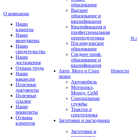
образование
Высшее
О компании
образование и
квалификация
Наши
Квалификация и
клиенты
профессиональная
Наши
переподготовка
Ус
менеджеры
Послевузовское
Наши
образование
свидетельства
Среднее проф.
Наши
образование и
достижения
квалификация
Охрана труда
Авто, Мото и Спец
Новости
Наши
знаки
вакансии
Автомобиль
Полезные
Мотоцикл,
документы
Мопед, СиМ
Полезные
Специальные
ссылки
службы
Наши
Трактор и
реквизиты
спецтехника
Отзывы
Заготовки и расходники
клиентов
Заготовки и
расходники