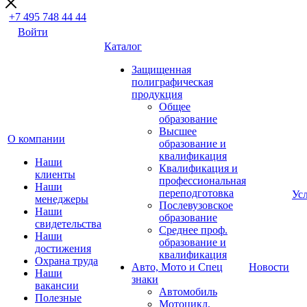
+7 495 748 44 44
Войти
Каталог
Защищенная
полиграфическая
продукция
Общее
образование
Высшее
О компании
образование и
квалификация
Наши
Квалификация и
клиенты
профессиональная
Наши
переподготовка
Ус
менеджеры
Послевузовское
Наши
образование
свидетельства
Среднее проф.
Наши
образование и
достижения
квалификация
Охрана труда
Авто, Мото и Спец
Новости
Наши
знаки
вакансии
Автомобиль
Полезные
Мотоцикл,