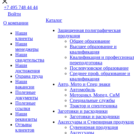
+7 495 748 44 44
Войти
Каталог
О компании
Защищенная полиграфическая
Наши
продукция
клиенты
Общее образование
Наши
Высшее образование и
менеджеры
квалификация
Наши
Квалификация и профессионал
свидетельства
переподготовка
Наши
Послевузовское образование
достижения
Среднее проф. образование и
Охрана труда
квалификация
Наши
Авто, Мото и Спец знаки
вакансии
Автомобиль
Полезные
Мотоцикл, Мопед, СиМ
документы
Специальные службы
Полезные
Трактор и спецтехника
ссылки
Заготовки и расходники
Наши
Заготовки и расходники
реквизиты
Аксессуары и Сувенирная продукци
Отзывы
Сувенирная продукция
клиентов
Аксессуары