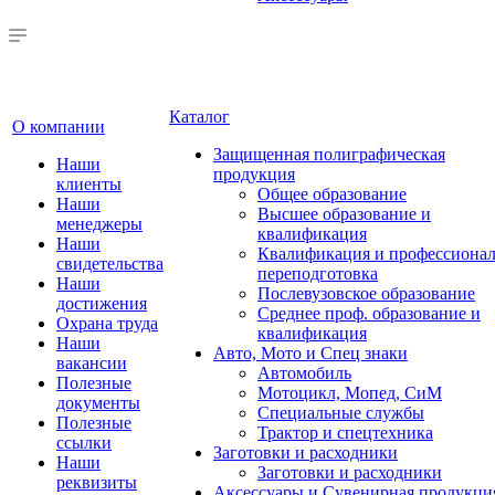
Каталог
О компании
Защищенная полиграфическая
Наши
продукция
клиенты
Общее образование
Наши
Высшее образование и
менеджеры
квалификация
Наши
Квалификация и профессионал
свидетельства
переподготовка
Наши
Послевузовское образование
достижения
Среднее проф. образование и
Охрана труда
квалификация
Наши
Авто, Мото и Спец знаки
вакансии
Автомобиль
Полезные
Мотоцикл, Мопед, СиМ
документы
Специальные службы
Полезные
Трактор и спецтехника
ссылки
Заготовки и расходники
Наши
Заготовки и расходники
реквизиты
Аксессуары и Сувенирная продукци