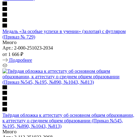
Медаль «За особые успехи в учении» (золотая) с футляром
(Приказ № 729)
Много
Арт.: 2-000-251023-2034
от
1 666 ₽
Подробнее
Твёрдая обложка к аттестату об основном общем образовании,
к аттестату о среднем общем образовании (Приказ №545,
№195, №890, №1043, №813)
Много