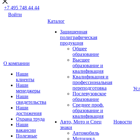
+7 495 748 44 44
Войти
Каталог
Защищенная
полиграфическая
продукция
Общее
образование
Высшее
О компании
образование и
квалификация
Наши
Квалификация и
клиенты
профессиональная
Наши
переподготовка
Ус
менеджеры
Послевузовское
Наши
образование
свидетельства
Среднее проф.
Наши
образование и
достижения
квалификация
Охрана труда
Авто, Мото и Спец
Новости
Наши
знаки
вакансии
Автомобиль
Полезные
Мотоцикл,