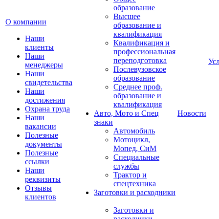
образование
Высшее
О компании
образование и
квалификация
Наши
Квалификация и
клиенты
профессиональная
Наши
переподготовка
Ус
менеджеры
Послевузовское
Наши
образование
свидетельства
Среднее проф.
Наши
образование и
достижения
квалификация
Охрана труда
Авто, Мото и Спец
Новости
Наши
знаки
вакансии
Автомобиль
Полезные
Мотоцикл,
документы
Мопед, СиМ
Полезные
Специальные
ссылки
службы
Наши
Трактор и
реквизиты
спецтехника
Отзывы
Заготовки и расходники
клиентов
Заготовки и
расходники