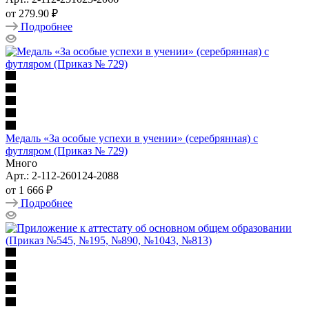
от
279.90 ₽
Подробнее
Медаль «За особые успехи в учении» (серебрянная) с
футляром (Приказ № 729)
Много
Арт.: 2-112-260124-2088
от
1 666 ₽
Подробнее