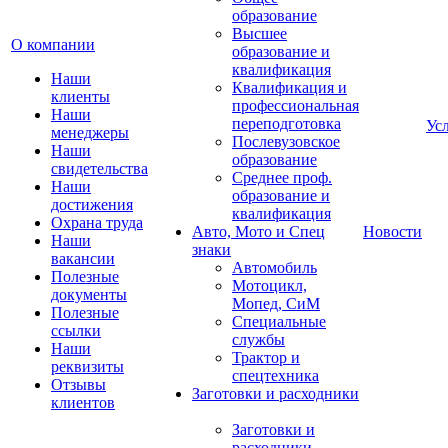
образование
Высшее
О компании
образование и
квалификация
Наши
Квалификация и
клиенты
профессиональная
Наши
переподготовка
Ус
менеджеры
Послевузовское
Наши
образование
свидетельства
Среднее проф.
Наши
образование и
достижения
квалификация
Охрана труда
Авто, Мото и Спец
Новости
Наши
знаки
вакансии
Автомобиль
Полезные
Мотоцикл,
документы
Мопед, СиМ
Полезные
Специальные
ссылки
службы
Наши
Трактор и
реквизиты
спецтехника
Отзывы
Заготовки и расходники
клиентов
Заготовки и
расходники