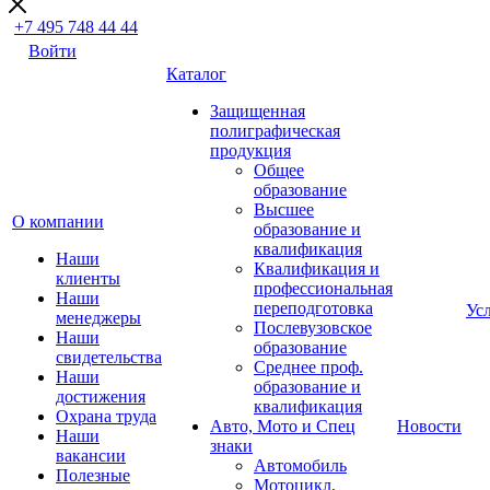
+7 495 748 44 44
Войти
Каталог
Защищенная
полиграфическая
продукция
Общее
образование
Высшее
О компании
образование и
квалификация
Наши
Квалификация и
клиенты
профессиональная
Наши
переподготовка
Ус
менеджеры
Послевузовское
Наши
образование
свидетельства
Среднее проф.
Наши
образование и
достижения
квалификация
Охрана труда
Авто, Мото и Спец
Новости
Наши
знаки
вакансии
Автомобиль
Полезные
Мотоцикл,