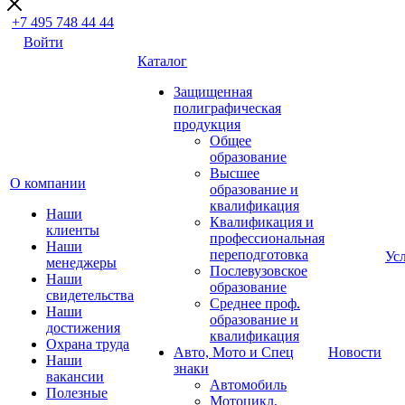
+7 495 748 44 44
Войти
Каталог
Защищенная
полиграфическая
продукция
Общее
образование
Высшее
О компании
образование и
квалификация
Наши
Квалификация и
клиенты
профессиональная
Наши
переподготовка
Ус
менеджеры
Послевузовское
Наши
образование
свидетельства
Среднее проф.
Наши
образование и
достижения
квалификация
Охрана труда
Авто, Мото и Спец
Новости
Наши
знаки
вакансии
Автомобиль
Полезные
Мотоцикл,