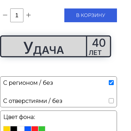
В КОРЗИНУ
У
Д
А
Ч
А
С регионом / без
С отверстиями / без
Цвет фона: