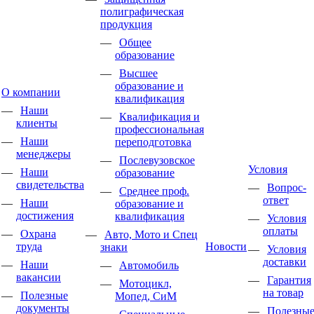
полиграфическая
продукция
Общее
образование
Высшее
образование и
О компании
квалификация
Наши
Квалификация и
клиенты
профессиональная
Наши
переподготовка
менеджеры
Послевузовское
Условия
Наши
образование
свидетельства
Вопрос-
Среднее проф.
ответ
Наши
образование и
достижения
квалификация
Условия
оплаты
Охрана
Авто, Мото и Спец
труда
Новости
знаки
Условия
доставки
Наши
Автомобиль
вакансии
Гарантия
Мотоцикл,
на товар
Полезные
Мопед, СиМ
документы
Полезны