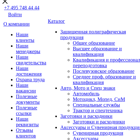
+7 495 748 44 44
Войти
Каталог
О компании
Защищенная полиграфическая
Наши
продукция
клиенты
Общее образование
Наши
Высшее образование и
менеджеры
квалификация
Наши
Квалификация и профессионал
свидетельства
переподготовка
Наши
Послевузовское образование
достижения
Среднее проф. образование и
Охрана труда
квалификация
Наши
Авто, Мото и Спец знаки
вакансии
Автомобиль
Полезные
Мотоцикл, Мопед, СиМ
документы
Специальные службы
Полезные
Трактор и спецтехника
ссылки
Заготовки и расходники
Наши
Заготовки и расходники
реквизиты
Аксессуары и Сувенирная продукци
Отзывы
Сувенирная продукция
клиентов
Аксессуары