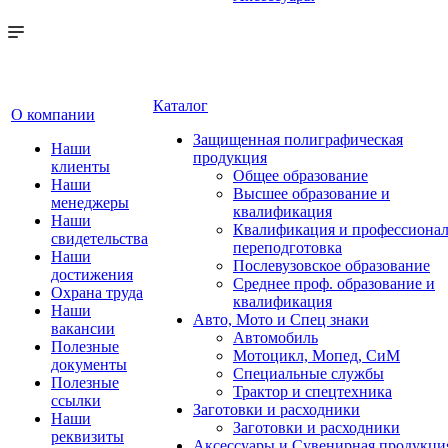
Каталог
О компании
Защищенная полиграфическая
Наши
продукция
клиенты
Общее образование
Наши
Высшее образование и
менеджеры
квалификация
Наши
Квалификация и профессионал
свидетельства
переподготовка
Наши
Послевузовское образование
достижения
Среднее проф. образование и
Охрана труда
квалификация
Наши
Авто, Мото и Спец знаки
вакансии
Автомобиль
Полезные
Мотоцикл, Мопед, СиМ
документы
Специальные службы
Полезные
Трактор и спецтехника
ссылки
Заготовки и расходники
Наши
Заготовки и расходники
реквизиты
Аксессуары и Сувенирная продукци