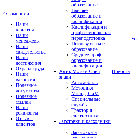
образование
Высшее
О компании
образование и
квалификация
Наши
Квалификация и
клиенты
профессиональная
Наши
переподготовка
Ус
менеджеры
Послевузовское
Наши
образование
свидетельства
Среднее проф.
Наши
образование и
достижения
квалификация
Охрана труда
Авто, Мото и Спец
Новости
Наши
знаки
вакансии
Автомобиль
Полезные
Мотоцикл,
документы
Мопед, СиМ
Полезные
Специальные
ссылки
службы
Наши
Трактор и
реквизиты
спецтехника
Отзывы
Заготовки и расходники
клиентов
Заготовки и
расходники