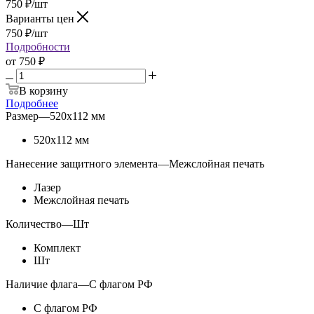
750
₽
/шт
Варианты цен
750
₽
/шт
Подробности
от
750 ₽
В корзину
Подробнее
Размер
—
520х112 мм
520х112 мм
Нанесение защитного элемента
—
Межслойная печать
Лазер
Межслойная печать
Количество
—
Шт
Комплект
Шт
Наличие флага
—
С флагом РФ
С флагом РФ