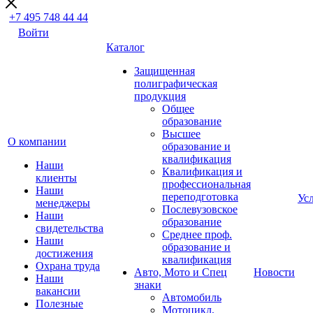
+7 495 748 44 44
Войти
Каталог
Защищенная
полиграфическая
продукция
Общее
образование
Высшее
О компании
образование и
квалификация
Наши
Квалификация и
клиенты
профессиональная
Наши
переподготовка
Ус
менеджеры
Послевузовское
Наши
образование
свидетельства
Среднее проф.
Наши
образование и
достижения
квалификация
Охрана труда
Авто, Мото и Спец
Новости
Наши
знаки
вакансии
Автомобиль
Полезные
Мотоцикл,