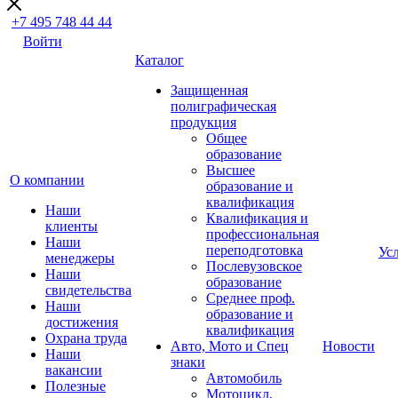
+7 495 748 44 44
Войти
Каталог
Защищенная
полиграфическая
продукция
Общее
образование
Высшее
О компании
образование и
квалификация
Наши
Квалификация и
клиенты
профессиональная
Наши
переподготовка
Ус
менеджеры
Послевузовское
Наши
образование
свидетельства
Среднее проф.
Наши
образование и
достижения
квалификация
Охрана труда
Авто, Мото и Спец
Новости
Наши
знаки
вакансии
Автомобиль
Полезные
Мотоцикл,