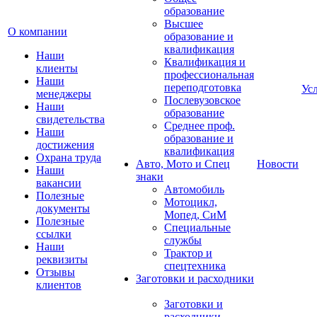
образование
Высшее
О компании
образование и
квалификация
Наши
Квалификация и
клиенты
профессиональная
Наши
переподготовка
Ус
менеджеры
Послевузовское
Наши
образование
свидетельства
Среднее проф.
Наши
образование и
достижения
квалификация
Охрана труда
Авто, Мото и Спец
Новости
Наши
знаки
вакансии
Автомобиль
Полезные
Мотоцикл,
документы
Мопед, СиМ
Полезные
Специальные
ссылки
службы
Наши
Трактор и
реквизиты
спецтехника
Отзывы
Заготовки и расходники
клиентов
Заготовки и
расходники