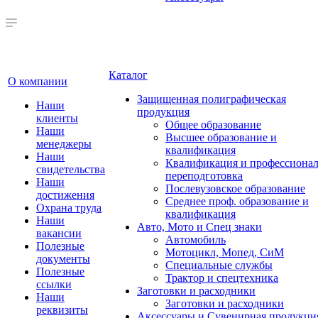
Каталог
О компании
Защищенная полиграфическая
Наши
продукция
клиенты
Общее образование
Наши
Высшее образование и
менеджеры
квалификация
Наши
Квалификация и профессионал
свидетельства
переподготовка
Наши
Послевузовское образование
достижения
Среднее проф. образование и
Охрана труда
квалификация
Наши
Авто, Мото и Спец знаки
вакансии
Автомобиль
Полезные
Мотоцикл, Мопед, СиМ
документы
Специальные службы
Полезные
Трактор и спецтехника
ссылки
Заготовки и расходники
Наши
Заготовки и расходники
реквизиты
Аксессуары и Сувенирная продукци