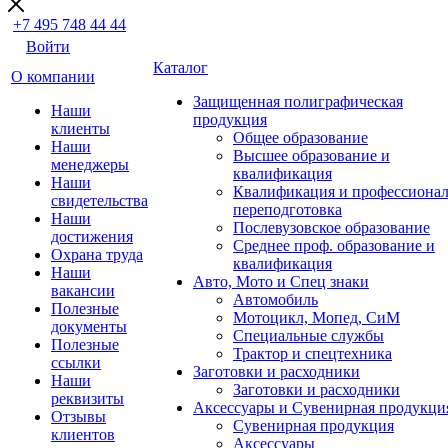
+7 495 748 44 44
Войти
Каталог
О компании
Защищенная полиграфическая
Наши
продукция
клиенты
Общее образование
Наши
Высшее образование и
менеджеры
квалификация
Наши
Квалификация и профессионал
свидетельства
переподготовка
Наши
Послевузовское образование
достижения
Среднее проф. образование и
Охрана труда
квалификация
Наши
Авто, Мото и Спец знаки
вакансии
Автомобиль
Полезные
Мотоцикл, Мопед, СиМ
документы
Специальные службы
Полезные
Трактор и спецтехника
ссылки
Заготовки и расходники
Наши
Заготовки и расходники
реквизиты
Аксессуары и Сувенирная продукци
Отзывы
Сувенирная продукция
клиентов
Аксессуары