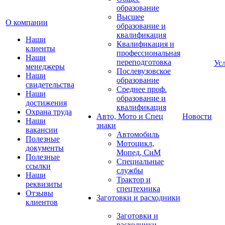
образование
Высшее
О компании
образование и
квалификация
Наши
Квалификация и
клиенты
профессиональная
Наши
переподготовка
Ус
менеджеры
Послевузовское
Наши
образование
свидетельства
Среднее проф.
Наши
образование и
достижения
квалификация
Охрана труда
Авто, Мото и Спец
Новости
Наши
знаки
вакансии
Автомобиль
Полезные
Мотоцикл,
документы
Мопед, СиМ
Полезные
Специальные
ссылки
службы
Наши
Трактор и
реквизиты
спецтехника
Отзывы
Заготовки и расходники
клиентов
Заготовки и
расходники