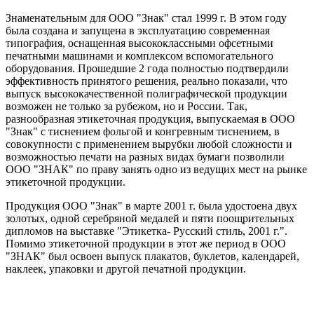
Знаменательным для ООО "Знак" стал 1999 г. В этом году
была создана и запущена в эксплуатацию современная
типография, оснащенная высококлассными офсетными
печатными машинами и комплексом вспомогательного
оборудования. Прошедшие 2 года полностью подтвердили
эффективность принятого решения, реально показали, что
выпуск высококачественной полиграфической продукции
возможен не только за рубежом, но и России. Так,
разнообразная этикеточная продукция, выпускаемая в ООО
"Знак" с тиснением фольгой и конгревным тиснением, в
совокупности с применением вырубки любой сложности и
возможностью печати на разных видах бумаги позволили
ООО "ЗНАК" по праву занять одно из ведущих мест на рынке
этикеточной продукции.
Продукция ООО "Знак" в марте 2001 г. была удостоена двух
золотых, одной серебряной медалей и пяти поощрительных
дипломов на выставке "Этикетка- Русский стиль, 2001 г.".
Помимо этикеточной продукции в этот же период в ООО
"ЗНАК" был освоен выпуск плакатов, буклетов, календарей,
наклеек, упаковки и другой печатной продукции.