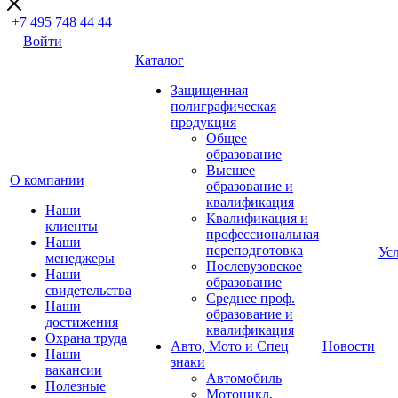
+7 495 748 44 44
Войти
Каталог
Защищенная
полиграфическая
продукция
Общее
образование
Высшее
О компании
образование и
квалификация
Наши
Квалификация и
клиенты
профессиональная
Наши
переподготовка
Ус
менеджеры
Послевузовское
Наши
образование
свидетельства
Среднее проф.
Наши
образование и
достижения
квалификация
Охрана труда
Авто, Мото и Спец
Новости
Наши
знаки
вакансии
Автомобиль
Полезные
Мотоцикл,