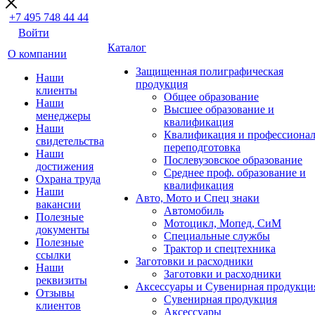
+7 495 748 44 44
Войти
Каталог
О компании
Защищенная полиграфическая
Наши
продукция
клиенты
Общее образование
Наши
Высшее образование и
менеджеры
квалификация
Наши
Квалификация и профессионал
свидетельства
переподготовка
Наши
Послевузовское образование
достижения
Среднее проф. образование и
Охрана труда
квалификация
Наши
Авто, Мото и Спец знаки
вакансии
Автомобиль
Полезные
Мотоцикл, Мопед, СиМ
документы
Специальные службы
Полезные
Трактор и спецтехника
ссылки
Заготовки и расходники
Наши
Заготовки и расходники
реквизиты
Аксессуары и Сувенирная продукци
Отзывы
Сувенирная продукция
клиентов
Аксессуары