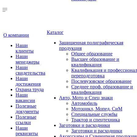
Каталог
О компании
Защищенная полиграфическая
Наши
продукция
клиенты
Общее образование
Наши
Высшее образование и
менеджеры
квалификация
Наши
Квалификация и профессионал
свидетельства
переподготовка
Наши
Послевузовское образование
достижения
Среднее проф. образование и
Охрана труда
квалификация
Наши
Авто, Мото и Спец знаки
вакансии
Автомобиль
Полезные
Мотоцикл, Мопед, СиМ
документы
Специальные службы
Полезные
Трактор и спецтехника
ссылки
Заготовки и расходники
Наши
Заготовки и расходники
реквизиты
Аксессуары и Сувенирная продукци