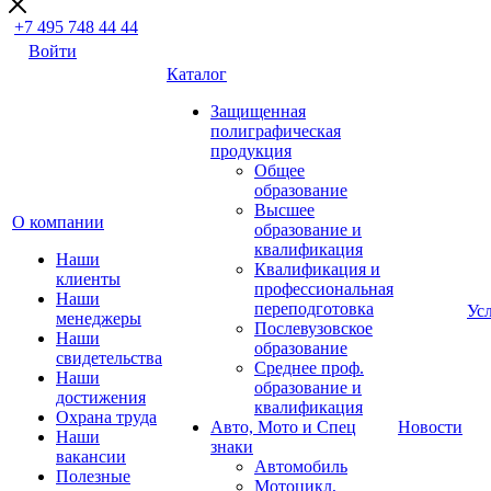
+7 495 748 44 44
Войти
Каталог
Защищенная
полиграфическая
продукция
Общее
образование
Высшее
О компании
образование и
квалификация
Наши
Квалификация и
клиенты
профессиональная
Наши
переподготовка
Ус
менеджеры
Послевузовское
Наши
образование
свидетельства
Среднее проф.
Наши
образование и
достижения
квалификация
Охрана труда
Авто, Мото и Спец
Новости
Наши
знаки
вакансии
Автомобиль
Полезные
Мотоцикл,