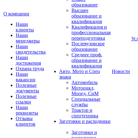
образование
Высшее
О компании
образование и
квалификация
Наши
Квалификация и
клиенты
профессиональная
Наши
переподготовка
Ус
менеджеры
Послевузовское
Наши
образование
свидетельства
Среднее проф.
Наши
образование и
достижения
квалификация
Охрана труда
Авто, Мото и Спец
Новости
Наши
знаки
вакансии
Автомобиль
Полезные
Мотоцикл,
документы
Мопед, СиМ
Полезные
Специальные
ссылки
службы
Наши
Трактор и
реквизиты
спецтехника
Отзывы
Заготовки и расходники
клиентов
Заготовки и
расходники