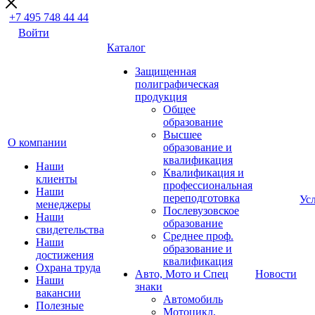
+7 495 748 44 44
Войти
Каталог
Защищенная
полиграфическая
продукция
Общее
образование
Высшее
О компании
образование и
квалификация
Наши
Квалификация и
клиенты
профессиональная
Наши
переподготовка
Ус
менеджеры
Послевузовское
Наши
образование
свидетельства
Среднее проф.
Наши
образование и
достижения
квалификация
Охрана труда
Авто, Мото и Спец
Новости
Наши
знаки
вакансии
Автомобиль
Полезные
Мотоцикл,