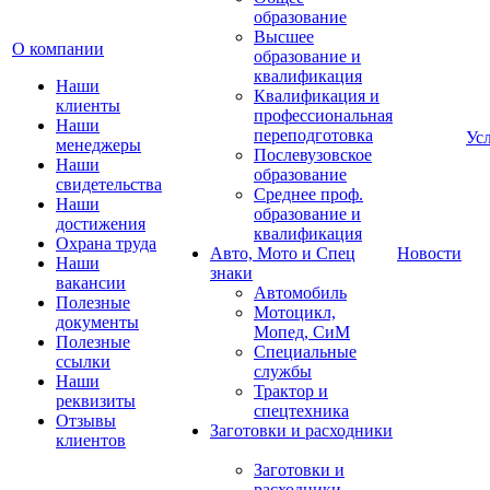
образование
Высшее
О компании
образование и
квалификация
Наши
Квалификация и
клиенты
профессиональная
Наши
переподготовка
Ус
менеджеры
Послевузовское
Наши
образование
свидетельства
Среднее проф.
Наши
образование и
достижения
квалификация
Охрана труда
Авто, Мото и Спец
Новости
Наши
знаки
вакансии
Автомобиль
Полезные
Мотоцикл,
документы
Мопед, СиМ
Полезные
Специальные
ссылки
службы
Наши
Трактор и
реквизиты
спецтехника
Отзывы
Заготовки и расходники
клиентов
Заготовки и
расходники