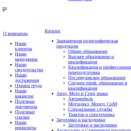
Каталог
О компании
Защищенная полиграфическая
Наши
продукция
клиенты
Общее образование
Наши
Высшее образование и
менеджеры
квалификация
Наши
Квалификация и профессионал
свидетельства
переподготовка
Наши
Послевузовское образование
достижения
Среднее проф. образование и
Охрана труда
квалификация
Наши
Авто, Мото и Спец знаки
вакансии
Автомобиль
Полезные
Мотоцикл, Мопед, СиМ
документы
Специальные службы
Полезные
Трактор и спецтехника
ссылки
Заготовки и расходники
Наши
Заготовки и расходники
реквизиты
Аксессуары и Сувенирная продукци