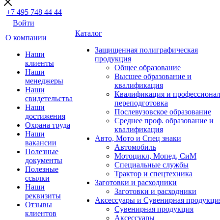
+7 495 748 44 44
Войти
Каталог
О компании
Защищенная полиграфическая
Наши
продукция
клиенты
Общее образование
Наши
Высшее образование и
менеджеры
квалификация
Наши
Квалификация и профессионал
свидетельства
переподготовка
Наши
Послевузовское образование
достижения
Среднее проф. образование и
Охрана труда
квалификация
Наши
Авто, Мото и Спец знаки
вакансии
Автомобиль
Полезные
Мотоцикл, Мопед, СиМ
документы
Специальные службы
Полезные
Трактор и спецтехника
ссылки
Заготовки и расходники
Наши
Заготовки и расходники
реквизиты
Аксессуары и Сувенирная продукци
Отзывы
Сувенирная продукция
клиентов
Аксессуары