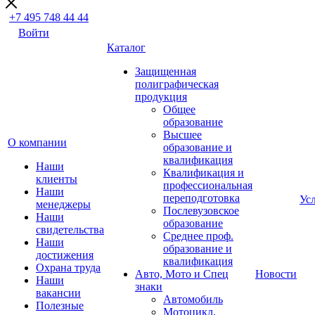
+7 495 748 44 44
Войти
Каталог
Защищенная
полиграфическая
продукция
Общее
образование
Высшее
О компании
образование и
квалификация
Наши
Квалификация и
клиенты
профессиональная
Наши
переподготовка
Ус
менеджеры
Послевузовское
Наши
образование
свидетельства
Среднее проф.
Наши
образование и
достижения
квалификация
Охрана труда
Авто, Мото и Спец
Новости
Наши
знаки
вакансии
Автомобиль
Полезные
Мотоцикл,