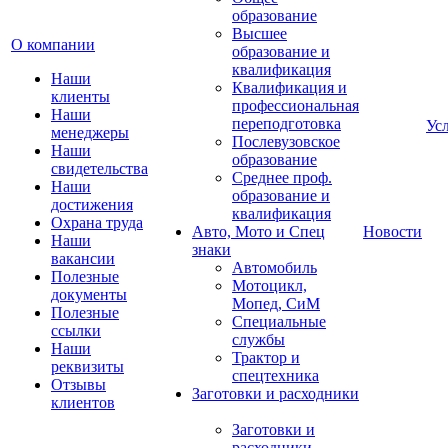
образование
Высшее
О компании
образование и
квалификация
Наши
Квалификация и
клиенты
профессиональная
Наши
переподготовка
Ус
менеджеры
Послевузовское
Наши
образование
свидетельства
Среднее проф.
Наши
образование и
достижения
квалификация
Охрана труда
Авто, Мото и Спец
Новости
Наши
знаки
вакансии
Автомобиль
Полезные
Мотоцикл,
документы
Мопед, СиМ
Полезные
Специальные
ссылки
службы
Наши
Трактор и
реквизиты
спецтехника
Отзывы
Заготовки и расходники
клиентов
Заготовки и
расходники