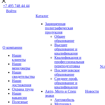
+7 495 748 44 44
Войти
Каталог
Защищенная
полиграфическая
продукция
Общее
образование
Высшее
О компании
образование и
квалификация
Наши
Квалификация и
клиенты
профессиональная
Наши
переподготовка
Ус
менеджеры
Послевузовское
Наши
образование
свидетельства
Среднее проф.
Наши
образование и
достижения
квалификация
Охрана труда
Авто, Мото и Спец
Новости
Наши
знаки
вакансии
Автомобиль
Полезные
Мотоцикл,