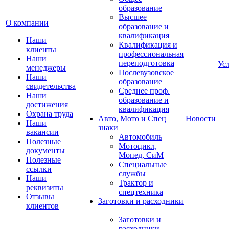
образование
Высшее
О компании
образование и
квалификация
Наши
Квалификация и
клиенты
профессиональная
Наши
переподготовка
Ус
менеджеры
Послевузовское
Наши
образование
свидетельства
Среднее проф.
Наши
образование и
достижения
квалификация
Охрана труда
Авто, Мото и Спец
Новости
Наши
знаки
вакансии
Автомобиль
Полезные
Мотоцикл,
документы
Мопед, СиМ
Полезные
Специальные
ссылки
службы
Наши
Трактор и
реквизиты
спецтехника
Отзывы
Заготовки и расходники
клиентов
Заготовки и
расходники