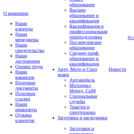
образование
Высшее
О компании
образование и
квалификация
Наши
Квалификация и
клиенты
профессиональная
Наши
переподготовка
Ус
менеджеры
Послевузовское
Наши
образование
свидетельства
Среднее проф.
Наши
образование и
достижения
квалификация
Охрана труда
Авто, Мото и Спец
Новости
Наши
знаки
вакансии
Автомобиль
Полезные
Мотоцикл,
документы
Мопед, СиМ
Полезные
Специальные
ссылки
службы
Наши
Трактор и
реквизиты
спецтехника
Отзывы
Заготовки и расходники
клиентов
Заготовки и
расходники