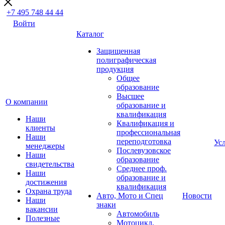
+7 495 748 44 44
Войти
Каталог
Защищенная
полиграфическая
продукция
Общее
образование
Высшее
О компании
образование и
квалификация
Наши
Квалификация и
клиенты
профессиональная
Наши
переподготовка
Ус
менеджеры
Послевузовское
Наши
образование
свидетельства
Среднее проф.
Наши
образование и
достижения
квалификация
Охрана труда
Авто, Мото и Спец
Новости
Наши
знаки
вакансии
Автомобиль
Полезные
Мотоцикл,