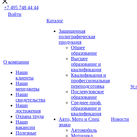
+7 495 748 44 44
Войти
Каталог
Защищенная
полиграфическая
продукция
Общее
образование
Высшее
О компании
образование и
квалификация
Наши
Квалификация и
клиенты
профессиональная
Наши
переподготовка
Ус
менеджеры
Послевузовское
Наши
образование
свидетельства
Среднее проф.
Наши
образование и
достижения
квалификация
Охрана труда
Авто, Мото и Спец
Новости
Наши
знаки
вакансии
Автомобиль
Полезные
Мотоцикл,