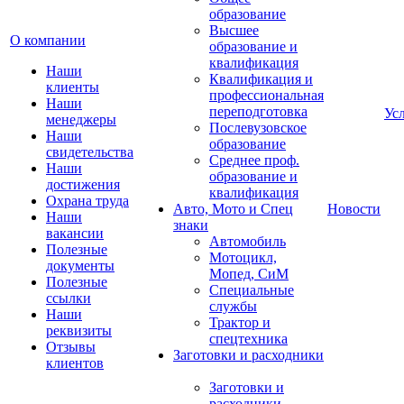
образование
Высшее
О компании
образование и
квалификация
Наши
Квалификация и
клиенты
профессиональная
Наши
переподготовка
Ус
менеджеры
Послевузовское
Наши
образование
свидетельства
Среднее проф.
Наши
образование и
достижения
квалификация
Охрана труда
Авто, Мото и Спец
Новости
Наши
знаки
вакансии
Автомобиль
Полезные
Мотоцикл,
документы
Мопед, СиМ
Полезные
Специальные
ссылки
службы
Наши
Трактор и
реквизиты
спецтехника
Отзывы
Заготовки и расходники
клиентов
Заготовки и
расходники