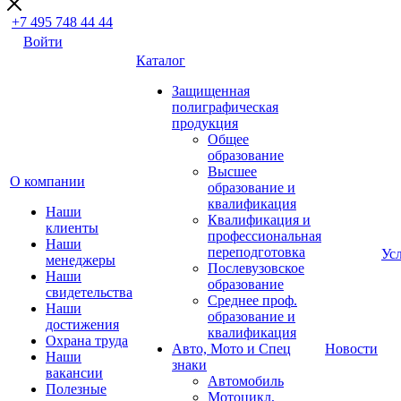
+7 495 748 44 44
Войти
Каталог
Защищенная
полиграфическая
продукция
Общее
образование
Высшее
О компании
образование и
квалификация
Наши
Квалификация и
клиенты
профессиональная
Наши
переподготовка
Ус
менеджеры
Послевузовское
Наши
образование
свидетельства
Среднее проф.
Наши
образование и
достижения
квалификация
Охрана труда
Авто, Мото и Спец
Новости
Наши
знаки
вакансии
Автомобиль
Полезные
Мотоцикл,