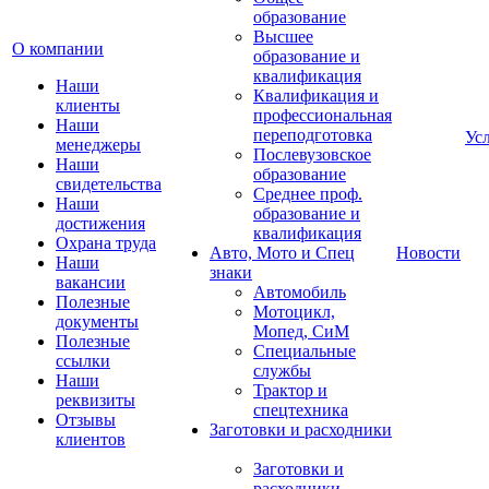
образование
Высшее
О компании
образование и
квалификация
Наши
Квалификация и
клиенты
профессиональная
Наши
переподготовка
Ус
менеджеры
Послевузовское
Наши
образование
свидетельства
Среднее проф.
Наши
образование и
достижения
квалификация
Охрана труда
Авто, Мото и Спец
Новости
Наши
знаки
вакансии
Автомобиль
Полезные
Мотоцикл,
документы
Мопед, СиМ
Полезные
Специальные
ссылки
службы
Наши
Трактор и
реквизиты
спецтехника
Отзывы
Заготовки и расходники
клиентов
Заготовки и
расходники