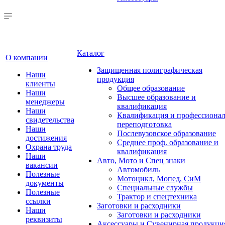
Каталог
О компании
Защищенная полиграфическая
Наши
продукция
клиенты
Общее образование
Наши
Высшее образование и
менеджеры
квалификация
Наши
Квалификация и профессионал
свидетельства
переподготовка
Наши
Послевузовское образование
достижения
Среднее проф. образование и
Охрана труда
квалификация
Наши
Авто, Мото и Спец знаки
вакансии
Автомобиль
Полезные
Мотоцикл, Мопед, СиМ
документы
Специальные службы
Полезные
Трактор и спецтехника
ссылки
Заготовки и расходники
Наши
Заготовки и расходники
реквизиты
Аксессуары и Сувенирная продукци