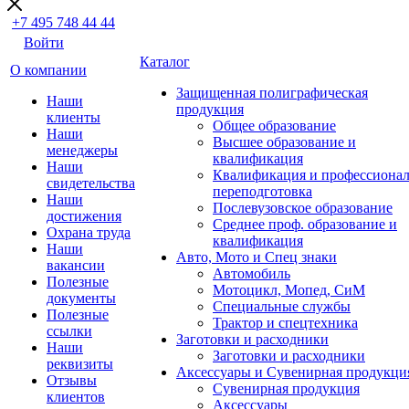
+7 495 748 44 44
Войти
Каталог
О компании
Защищенная полиграфическая
Наши
продукция
клиенты
Общее образование
Наши
Высшее образование и
менеджеры
квалификация
Наши
Квалификация и профессионал
свидетельства
переподготовка
Наши
Послевузовское образование
достижения
Среднее проф. образование и
Охрана труда
квалификация
Наши
Авто, Мото и Спец знаки
вакансии
Автомобиль
Полезные
Мотоцикл, Мопед, СиМ
документы
Специальные службы
Полезные
Трактор и спецтехника
ссылки
Заготовки и расходники
Наши
Заготовки и расходники
реквизиты
Аксессуары и Сувенирная продукци
Отзывы
Сувенирная продукция
клиентов
Аксессуары