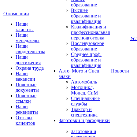
образование
Высшее
О компании
образование и
квалификация
Наши
Квалификация и
клиенты
профессиональная
Наши
переподготовка
Ус
менеджеры
Послевузовское
Наши
образование
свидетельства
Среднее проф.
Наши
образование и
достижения
квалификация
Охрана труда
Авто, Мото и Спец
Новости
Наши
знаки
вакансии
Автомобиль
Полезные
Мотоцикл,
документы
Мопед, СиМ
Полезные
Специальные
ссылки
службы
Наши
Трактор и
реквизиты
спецтехника
Отзывы
Заготовки и расходники
клиентов
Заготовки и
расходники