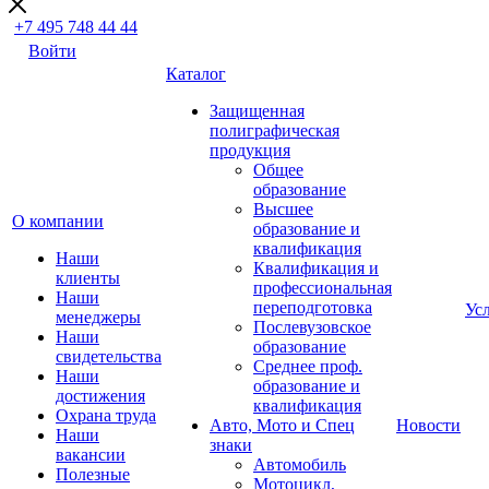
+7 495 748 44 44
Войти
Каталог
Защищенная
полиграфическая
продукция
Общее
образование
Высшее
О компании
образование и
квалификация
Наши
Квалификация и
клиенты
профессиональная
Наши
переподготовка
Ус
менеджеры
Послевузовское
Наши
образование
свидетельства
Среднее проф.
Наши
образование и
достижения
квалификация
Охрана труда
Авто, Мото и Спец
Новости
Наши
знаки
вакансии
Автомобиль
Полезные
Мотоцикл,