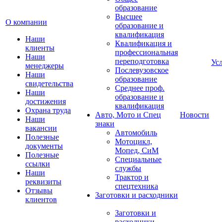
образование
Высшее
О компании
образование и
квалификация
Наши
Квалификация и
клиенты
профессиональная
Наши
переподготовка
Ус
менеджеры
Послевузовское
Наши
образование
свидетельства
Среднее проф.
Наши
образование и
достижения
квалификация
Охрана труда
Авто, Мото и Спец
Новости
Наши
знаки
вакансии
Автомобиль
Полезные
Мотоцикл,
документы
Мопед, СиМ
Полезные
Специальные
ссылки
службы
Наши
Трактор и
реквизиты
спецтехника
Отзывы
Заготовки и расходники
клиентов
Заготовки и
расходники