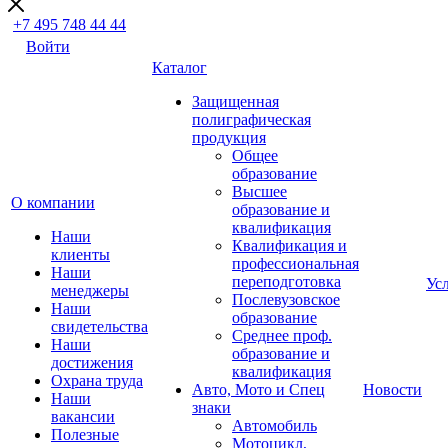
+7 495 748 44 44
Войти
Каталог
Защищенная
полиграфическая
продукция
Общее
образование
Высшее
О компании
образование и
квалификация
Наши
Квалификация и
клиенты
профессиональная
Наши
переподготовка
Ус
менеджеры
Послевузовское
Наши
образование
свидетельства
Среднее проф.
Наши
образование и
достижения
квалификация
Охрана труда
Авто, Мото и Спец
Новости
Наши
знаки
вакансии
Автомобиль
Полезные
Мотоцикл,