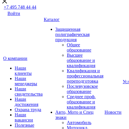
+7 495 748 44 44
Войти
Каталог
Защищенная
полиграфическая
продукция
Общее
образование
Высшее
О компании
образование и
квалификация
Наши
Квалификация и
клиенты
профессиональная
Наши
переподготовка
Ус
менеджеры
Послевузовское
Наши
образование
свидетельства
Среднее проф.
Наши
образование и
достижения
квалификация
Охрана труда
Авто, Мото и Спец
Новости
Наши
знаки
вакансии
Автомобиль
Полезные
Мотоцикл,