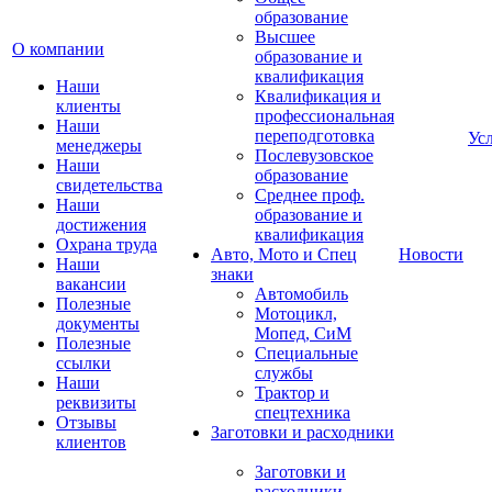
образование
Высшее
О компании
образование и
квалификация
Наши
Квалификация и
клиенты
профессиональная
Наши
переподготовка
Ус
менеджеры
Послевузовское
Наши
образование
свидетельства
Среднее проф.
Наши
образование и
достижения
квалификация
Охрана труда
Авто, Мото и Спец
Новости
Наши
знаки
вакансии
Автомобиль
Полезные
Мотоцикл,
документы
Мопед, СиМ
Полезные
Специальные
ссылки
службы
Наши
Трактор и
реквизиты
спецтехника
Отзывы
Заготовки и расходники
клиентов
Заготовки и
расходники