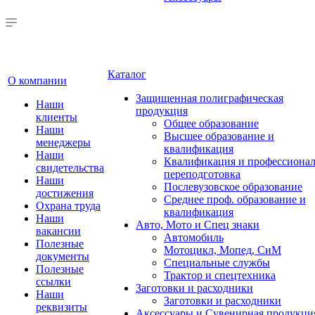
Каталог
О компании
Защищенная полиграфическая
Наши
продукция
клиенты
Общее образование
Наши
Высшее образование и
менеджеры
квалификация
Наши
Квалификация и профессионал
свидетельства
переподготовка
Наши
Послевузовское образование
достижения
Среднее проф. образование и
Охрана труда
квалификация
Наши
Авто, Мото и Спец знаки
вакансии
Автомобиль
Полезные
Мотоцикл, Мопед, СиМ
документы
Специальные службы
Полезные
Трактор и спецтехника
ссылки
Заготовки и расходники
Наши
Заготовки и расходники
реквизиты
Аксессуары и Сувенирная продукци