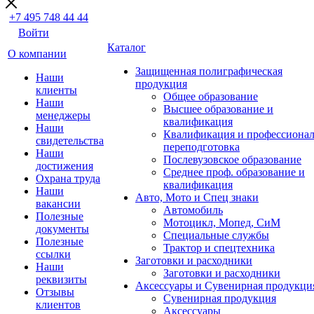
+7 495 748 44 44
Войти
Каталог
О компании
Защищенная полиграфическая
Наши
продукция
клиенты
Общее образование
Наши
Высшее образование и
менеджеры
квалификация
Наши
Квалификация и профессионал
свидетельства
переподготовка
Наши
Послевузовское образование
достижения
Среднее проф. образование и
Охрана труда
квалификация
Наши
Авто, Мото и Спец знаки
вакансии
Автомобиль
Полезные
Мотоцикл, Мопед, СиМ
документы
Специальные службы
Полезные
Трактор и спецтехника
ссылки
Заготовки и расходники
Наши
Заготовки и расходники
реквизиты
Аксессуары и Сувенирная продукци
Отзывы
Сувенирная продукция
клиентов
Аксессуары