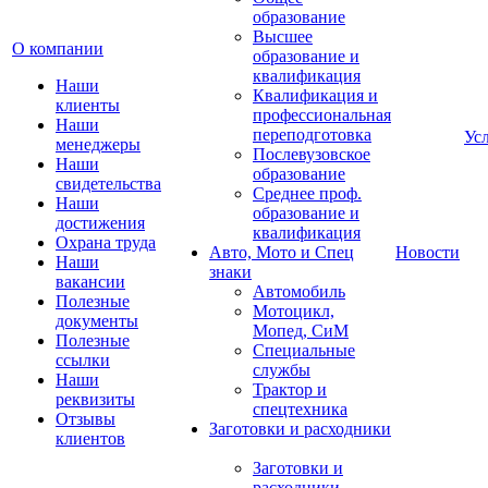
образование
Высшее
О компании
образование и
квалификация
Наши
Квалификация и
клиенты
профессиональная
Наши
переподготовка
Ус
менеджеры
Послевузовское
Наши
образование
свидетельства
Среднее проф.
Наши
образование и
достижения
квалификация
Охрана труда
Авто, Мото и Спец
Новости
Наши
знаки
вакансии
Автомобиль
Полезные
Мотоцикл,
документы
Мопед, СиМ
Полезные
Специальные
ссылки
службы
Наши
Трактор и
реквизиты
спецтехника
Отзывы
Заготовки и расходники
клиентов
Заготовки и
расходники