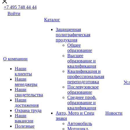
+7 495 748 44 44
Войти
Каталог
Защищенная
полиграфическая
продукция
Общее
образование
Высшее
О компании
образование и
квалификация
Наши
Квалификация и
клиенты
профессиональная
Наши
переподготовка
Ус
менеджеры
Послевузовское
Наши
образование
свидетельства
Среднее проф.
Наши
образование и
достижения
квалификация
Охрана труда
Авто, Мото и Спец
Новости
Наши
знаки
вакансии
Автомобиль
Полезные
Мотоцикл,