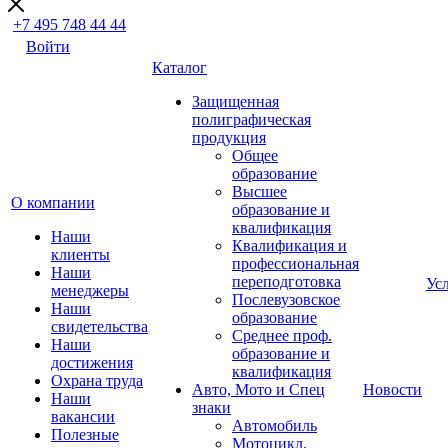
+7 495 748 44 44
Войти
Каталог
Защищенная
полиграфическая
продукция
Общее
образование
Высшее
О компании
образование и
квалификация
Наши
Квалификация и
клиенты
профессиональная
Наши
переподготовка
Ус
менеджеры
Послевузовское
Наши
образование
свидетельства
Среднее проф.
Наши
образование и
достижения
квалификация
Охрана труда
Авто, Мото и Спец
Новости
Наши
знаки
вакансии
Автомобиль
Полезные
Мотоцикл,