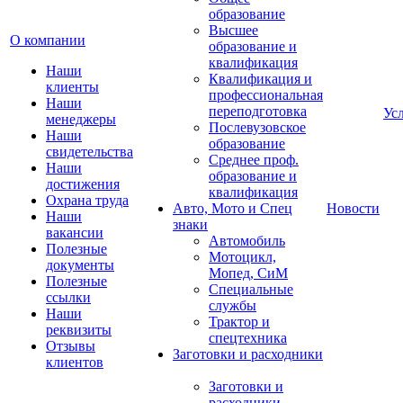
образование
Высшее
О компании
образование и
квалификация
Наши
Квалификация и
клиенты
профессиональная
Наши
переподготовка
Ус
менеджеры
Послевузовское
Наши
образование
свидетельства
Среднее проф.
Наши
образование и
достижения
квалификация
Охрана труда
Авто, Мото и Спец
Новости
Наши
знаки
вакансии
Автомобиль
Полезные
Мотоцикл,
документы
Мопед, СиМ
Полезные
Специальные
ссылки
службы
Наши
Трактор и
реквизиты
спецтехника
Отзывы
Заготовки и расходники
клиентов
Заготовки и
расходники