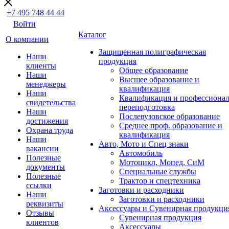
+7 495 748 44 44
Войти
Каталог
О компании
Защищенная полиграфическая
Наши
продукция
клиенты
Общее образование
Наши
Высшее образование и
менеджеры
квалификация
Наши
Квалификация и профессионал
свидетельства
переподготовка
Наши
Послевузовское образование
достижения
Среднее проф. образование и
Охрана труда
квалификация
Наши
Авто, Мото и Спец знаки
вакансии
Автомобиль
Полезные
Мотоцикл, Мопед, СиМ
документы
Специальные службы
Полезные
Трактор и спецтехника
ссылки
Заготовки и расходники
Наши
Заготовки и расходники
реквизиты
Аксессуары и Сувенирная продукци
Отзывы
Сувенирная продукция
клиентов
Аксессуары