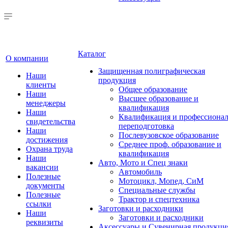
Каталог
О компании
Защищенная полиграфическая
Наши
продукция
клиенты
Общее образование
Наши
Высшее образование и
менеджеры
квалификация
Наши
Квалификация и профессионал
свидетельства
переподготовка
Наши
Послевузовское образование
достижения
Среднее проф. образование и
Охрана труда
квалификация
Наши
Авто, Мото и Спец знаки
вакансии
Автомобиль
Полезные
Мотоцикл, Мопед, СиМ
документы
Специальные службы
Полезные
Трактор и спецтехника
ссылки
Заготовки и расходники
Наши
Заготовки и расходники
реквизиты
Аксессуары и Сувенирная продукци