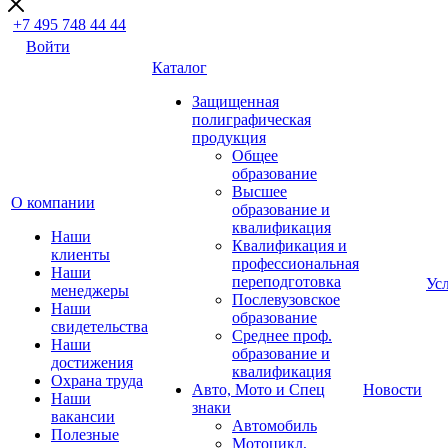
+7 495 748 44 44
Войти
Каталог
Защищенная
полиграфическая
продукция
Общее
образование
Высшее
О компании
образование и
квалификация
Наши
Квалификация и
клиенты
профессиональная
Наши
переподготовка
Ус
менеджеры
Послевузовское
Наши
образование
свидетельства
Среднее проф.
Наши
образование и
достижения
квалификация
Охрана труда
Авто, Мото и Спец
Новости
Наши
знаки
вакансии
Автомобиль
Полезные
Мотоцикл,