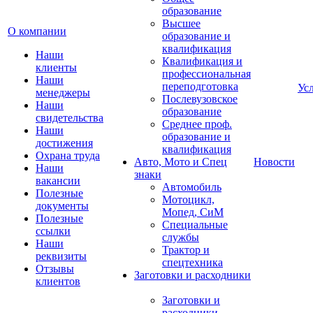
образование
Высшее
О компании
образование и
квалификация
Наши
Квалификация и
клиенты
профессиональная
Наши
переподготовка
Ус
менеджеры
Послевузовское
Наши
образование
свидетельства
Среднее проф.
Наши
образование и
достижения
квалификация
Охрана труда
Авто, Мото и Спец
Новости
Наши
знаки
вакансии
Автомобиль
Полезные
Мотоцикл,
документы
Мопед, СиМ
Полезные
Специальные
ссылки
службы
Наши
Трактор и
реквизиты
спецтехника
Отзывы
Заготовки и расходники
клиентов
Заготовки и
расходники