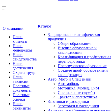
Каталог
О компании
Защищенная полиграфическая
Наши
продукция
клиенты
Общее образование
Наши
Высшее образование и
менеджеры
квалификация
Наши
Квалификация и профессионал
свидетельства
переподготовка
Наши
Послевузовское образование
достижения
Среднее проф. образование и
Охрана труда
квалификация
Наши
Авто, Мото и Спец знаки
вакансии
Автомобиль
Полезные
Мотоцикл, Мопед, СиМ
документы
Специальные службы
Полезные
Трактор и спецтехника
ссылки
Заготовки и расходники
Наши
Заготовки и расходники
реквизиты
Аксессуары и Сувенирная продукци