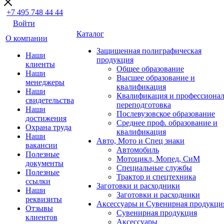
+7 495 748 44 44
Войти
Каталог
О компании
Защищенная полиграфическая
Наши
продукция
клиенты
Общее образование
Наши
Высшее образование и
менеджеры
квалификация
Наши
Квалификация и профессионал
свидетельства
переподготовка
Наши
Послевузовское образование
достижения
Среднее проф. образование и
Охрана труда
квалификация
Наши
Авто, Мото и Спец знаки
вакансии
Автомобиль
Полезные
Мотоцикл, Мопед, СиМ
документы
Специальные службы
Полезные
Трактор и спецтехника
ссылки
Заготовки и расходники
Наши
Заготовки и расходники
реквизиты
Аксессуары и Сувенирная продукци
Отзывы
Сувенирная продукция
клиентов
Аксессуары