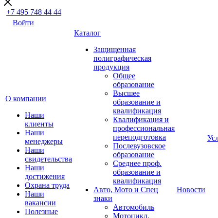
+7 495 748 44 44
Войти
Каталог
Защищенная
полиграфическая
продукция
Общее
образование
Высшее
О компании
образование и
квалификация
Наши
Квалификация и
клиенты
профессиональная
Наши
переподготовка
Ус
менеджеры
Послевузовское
Наши
образование
свидетельства
Среднее проф.
Наши
образование и
достижения
квалификация
Охрана труда
Авто, Мото и Спец
Новости
Наши
знаки
вакансии
Автомобиль
Полезные
Мотоцикл,