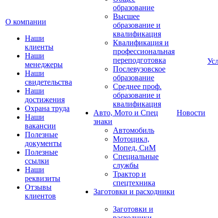
образование
Высшее
О компании
образование и
квалификация
Наши
Квалификация и
клиенты
профессиональная
Наши
переподготовка
Ус
менеджеры
Послевузовское
Наши
образование
свидетельства
Среднее проф.
Наши
образование и
достижения
квалификация
Охрана труда
Авто, Мото и Спец
Новости
Наши
знаки
вакансии
Автомобиль
Полезные
Мотоцикл,
документы
Мопед, СиМ
Полезные
Специальные
ссылки
службы
Наши
Трактор и
реквизиты
спецтехника
Отзывы
Заготовки и расходники
клиентов
Заготовки и
расходники