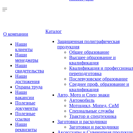
Каталог
О компании
Защищенная полиграфическая
Наши
продукция
клиенты
Общее образование
Наши
Высшее образование и
менеджеры
квалификация
Наши
Квалификация и профессионал
свидетельства
переподготовка
Наши
Послевузовское образование
достижения
Среднее проф. образование и
Охрана труда
квалификация
Наши
Авто, Мото и Спец знаки
вакансии
Автомобиль
Полезные
Мотоцикл, Мопед, СиМ
документы
Специальные службы
Полезные
Трактор и спецтехника
ссылки
Заготовки и расходники
Наши
Заготовки и расходники
реквизиты
Аксессуары и Сувенирная продукци