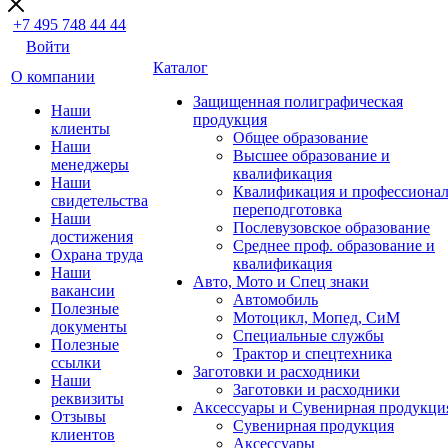
+7 495 748 44 44
Войти
Каталог
О компании
Защищенная полиграфическая
Наши
продукция
клиенты
Общее образование
Наши
Высшее образование и
менеджеры
квалификация
Наши
Квалификация и профессионал
свидетельства
переподготовка
Наши
Послевузовское образование
достижения
Среднее проф. образование и
Охрана труда
квалификация
Наши
Авто, Мото и Спец знаки
вакансии
Автомобиль
Полезные
Мотоцикл, Мопед, СиМ
документы
Специальные службы
Полезные
Трактор и спецтехника
ссылки
Заготовки и расходники
Наши
Заготовки и расходники
реквизиты
Аксессуары и Сувенирная продукци
Отзывы
Сувенирная продукция
клиентов
Аксессуары