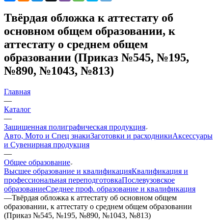
Твёрдая обложка к аттестату об
основном общем образовании, к
аттестату о среднем общем
образовании (Приказ №545, №195,
№890, №1043, №813)
Главная
—
Каталог
—
Защищенная полиграфическая продукция
Авто, Мото и Спец знаки
Заготовки и расходники
Аксессуары
и Сувенирная продукция
—
Общее образование
Высшее образование и квалификация
Квалификация и
профессиональная переподготовка
Послевузовское
образование
Среднее проф. образование и квалификация
—
Твёрдая обложка к аттестату об основном общем
образовании, к аттестату о среднем общем образовании
(Приказ №545, №195, №890, №1043, №813)