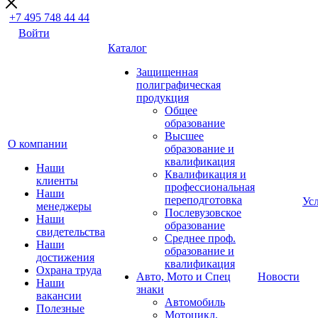
+7 495 748 44 44
Войти
Каталог
Защищенная
полиграфическая
продукция
Общее
образование
Высшее
О компании
образование и
квалификация
Наши
Квалификация и
клиенты
профессиональная
Наши
переподготовка
Ус
менеджеры
Послевузовское
Наши
образование
свидетельства
Среднее проф.
Наши
образование и
достижения
квалификация
Охрана труда
Авто, Мото и Спец
Новости
Наши
знаки
вакансии
Автомобиль
Полезные
Мотоцикл,