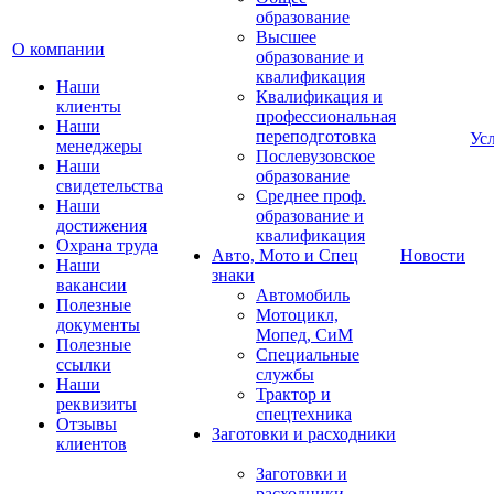
образование
Высшее
О компании
образование и
квалификация
Наши
Квалификация и
клиенты
профессиональная
Наши
переподготовка
Ус
менеджеры
Послевузовское
Наши
образование
свидетельства
Среднее проф.
Наши
образование и
достижения
квалификация
Охрана труда
Авто, Мото и Спец
Новости
Наши
знаки
вакансии
Автомобиль
Полезные
Мотоцикл,
документы
Мопед, СиМ
Полезные
Специальные
ссылки
службы
Наши
Трактор и
реквизиты
спецтехника
Отзывы
Заготовки и расходники
клиентов
Заготовки и
расходники