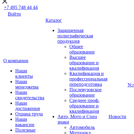
+7 495 748 44 44
Войти
Каталог
Защищенная
полиграфическая
продукция
Общее
образование
Высшее
О компании
образование и
квалификация
Наши
Квалификация и
клиенты
профессиональная
Наши
переподготовка
Ус
менеджеры
Послевузовское
Наши
образование
свидетельства
Среднее проф.
Наши
образование и
достижения
квалификация
Охрана труда
Авто, Мото и Спец
Новости
Наши
знаки
вакансии
Автомобиль
Полезные
Мотоцикл,