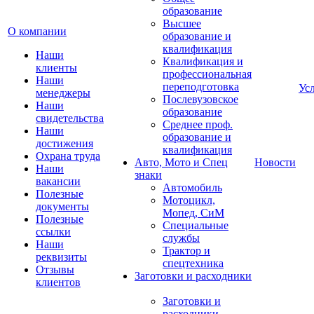
образование
Высшее
О компании
образование и
квалификация
Наши
Квалификация и
клиенты
профессиональная
Наши
переподготовка
Ус
менеджеры
Послевузовское
Наши
образование
свидетельства
Среднее проф.
Наши
образование и
достижения
квалификация
Охрана труда
Авто, Мото и Спец
Новости
Наши
знаки
вакансии
Автомобиль
Полезные
Мотоцикл,
документы
Мопед, СиМ
Полезные
Специальные
ссылки
службы
Наши
Трактор и
реквизиты
спецтехника
Отзывы
Заготовки и расходники
клиентов
Заготовки и
расходники