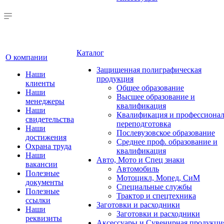
Каталог
О компании
Защищенная полиграфическая
Наши
продукция
клиенты
Общее образование
Наши
Высшее образование и
менеджеры
квалификация
Наши
Квалификация и профессионал
свидетельства
переподготовка
Наши
Послевузовское образование
достижения
Среднее проф. образование и
Охрана труда
квалификация
Наши
Авто, Мото и Спец знаки
вакансии
Автомобиль
Полезные
Мотоцикл, Мопед, СиМ
документы
Специальные службы
Полезные
Трактор и спецтехника
ссылки
Заготовки и расходники
Наши
Заготовки и расходники
реквизиты
Аксессуары и Сувенирная продукци