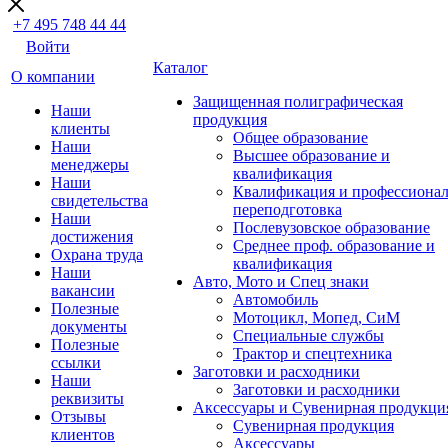
+7 495 748 44 44
Войти
Каталог
О компании
Защищенная полиграфическая
Наши
продукция
клиенты
Общее образование
Наши
Высшее образование и
менеджеры
квалификация
Наши
Квалификация и профессионал
свидетельства
переподготовка
Наши
Послевузовское образование
достижения
Среднее проф. образование и
Охрана труда
квалификация
Наши
Авто, Мото и Спец знаки
вакансии
Автомобиль
Полезные
Мотоцикл, Мопед, СиМ
документы
Специальные службы
Полезные
Трактор и спецтехника
ссылки
Заготовки и расходники
Наши
Заготовки и расходники
реквизиты
Аксессуары и Сувенирная продукци
Отзывы
Сувенирная продукция
клиентов
Аксессуары